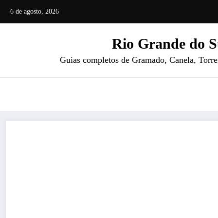
Pular
6 de agosto, 2026
para
o
Rio Grande do S
conteúdo
Guias completos de Gramado, Canela, Torres 