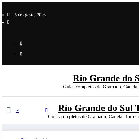
Pular
para
6 de agosto, 2026
o
conteúdo
Rio Grande do S
Guias completos de Gramado, Canela, To
Rio Grande do Sul 
×
Guias completos de Gramado, Canela, Torres e 