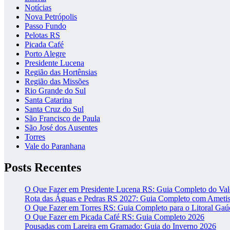
Notícias
Nova Petrópolis
Passo Fundo
Pelotas RS
Picada Café
Porto Alegre
Presidente Lucena
Região das Hortênsias
Região das Missões
Rio Grande do Sul
Santa Catarina
Santa Cruz do Sul
São Francisco de Paula
São José dos Ausentes
Torres
Vale do Paranhana
Posts Recentes
O Que Fazer em Presidente Lucena RS: Guia Completo do Va
Rota das Águas e Pedras RS 2027: Guia Completo com Ametist
O Que Fazer em Torres RS: Guia Completo para o Litoral Ga
O Que Fazer em Picada Café RS: Guia Completo 2026
Pousadas com Lareira em Gramado: Guia do Inverno 2026