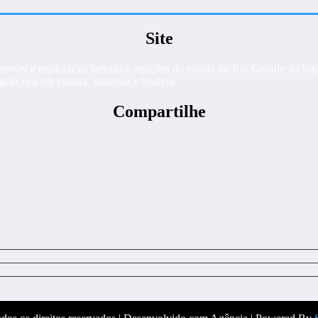
Site
ver e explorar as belezas e atrações do estado do Rio Grande do Sul, 
ião rica em cultura, natureza e história.
Compartilhe