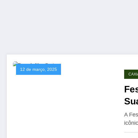
12 de março, 2025
CAXI
Fe
Su
A Fes
icôni