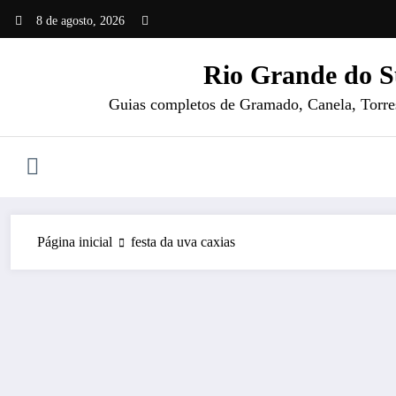
Pular
8 de agosto, 2026
para
o
Rio Grande do S
conteúdo
Guias completos de Gramado, Canela, Torres 
Página inicial
festa da uva caxias