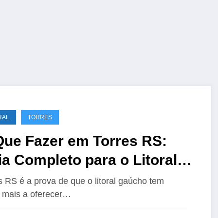
RAL
TORRES
Que Fazer em Torres RS:
a Completo para o Litoral
úcho 2026
s RS é a prova de que o litoral gaúcho tem
 mais a oferecer…