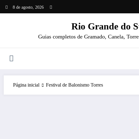
Pular
8 de agosto, 2026
para
o
Rio Grande do S
conteúdo
Guias completos de Gramado, Canela, Torres 
Página inicial
Festival de Balonismo Torres