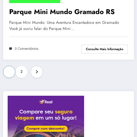
Parque Mini Mundo Gramado RS
Parque Mini Mundo: Uma Aventura Encantadora em Gramado
Você já ouviu falar do Parque Mini…
0 Comentários
Consulte Mais Informação
Paginação
1
2
de
posts