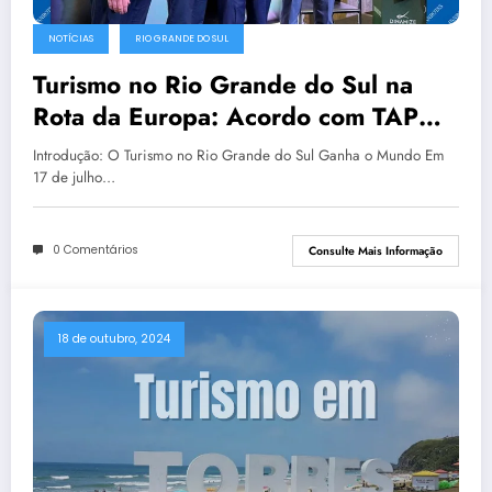
NOTÍCIAS
RIO GRANDE DO SUL
Turismo no Rio Grande do Sul na
Rota da Europa: Acordo com TAP
Promove Turismo Gaúcho
Introdução: O Turismo no Rio Grande do Sul Ganha o Mundo Em
17 de julho…
0 Comentários
Consulte Mais Informação
18 de outubro, 2024