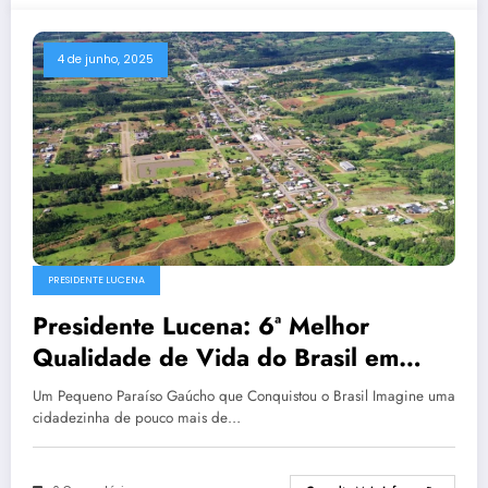
4 de junho, 2025
PRESIDENTE LUCENA
Presidente Lucena: 6ª Melhor
Qualidade de Vida do Brasil em
2025 – Um Guia Completo para
Um Pequeno Paraíso Gaúcho que Conquistou o Brasil Imagine uma
Visitar e Viver
cidadezinha de pouco mais de…