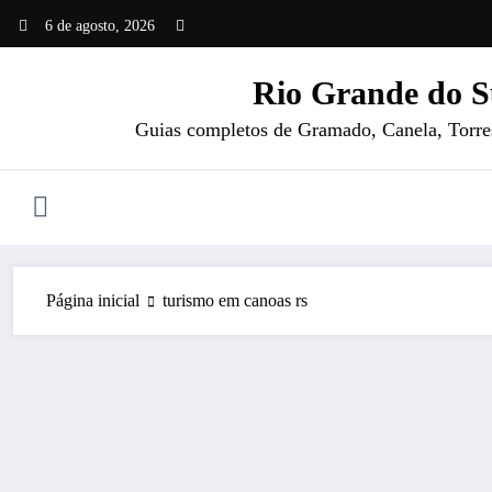
Pular
6 de agosto, 2026
para
o
Rio Grande do S
conteúdo
Guias completos de Gramado, Canela, Torres 
Página inicial
turismo em canoas rs