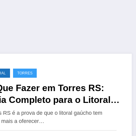
RAL
TORRES
Que Fazer em Torres RS:
a Completo para o Litoral
úcho 2026
s RS é a prova de que o litoral gaúcho tem
 mais a oferecer…