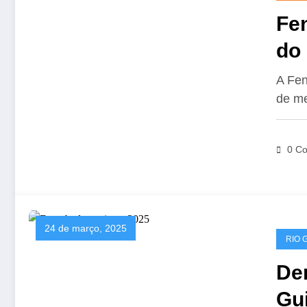
Fe
do
A Fen
de me
0 Co
24 de março, 2025
RIO 
De
Gui