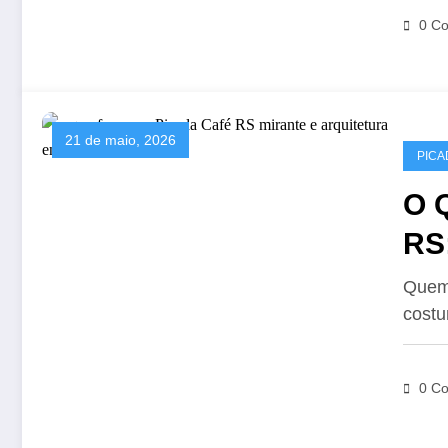
0 Co
21 de maio, 2026
PICA
O 
RS
Quem 
cost
0 Co