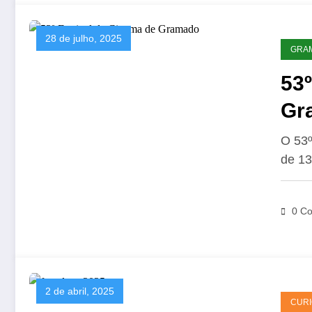
28 de julho, 2025
GRA
53º
Gr
O 53º
de 13
0 Co
2 de abril, 2025
CURI