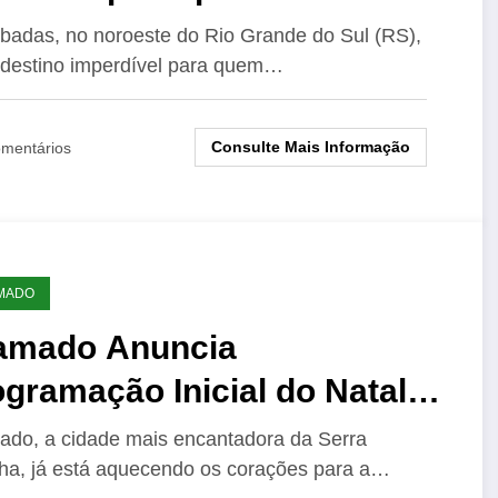
cumã
badas, no noroeste do Rio Grande do Sul (RS),
destino imperdível para quem…
Consulte Mais Informação
mentários
MADO
amado Anuncia
gramação Inicial do Natal
z 2025 com Novas Atrações
do, a cidade mais encantadora da Serra
a, já está aquecendo os corações para a…