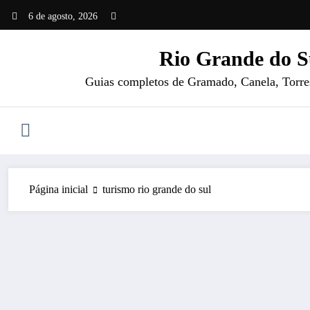
Pular
6 de agosto, 2026
para
o
Rio Grande do S
conteúdo
Guias completos de Gramado, Canela, Torres 
Página inicial
turismo rio grande do sul