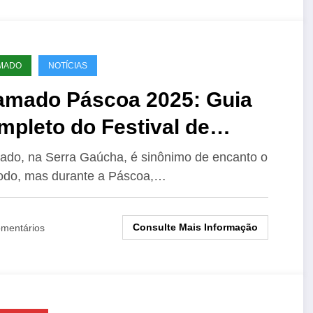
MADO
NOTÍCIAS
amado Páscoa 2025: Guia
pleto do Festival de
ocolate
do, na Serra Gaúcha, é sinônimo de encanto o
odo, mas durante a Páscoa,…
Consulte Mais Informação
mentários