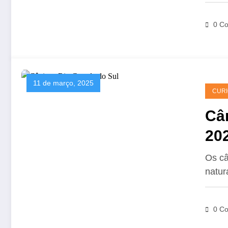
0 Co
11 de março, 2025
CURI
Câ
202
Os câ
natur
0 Co