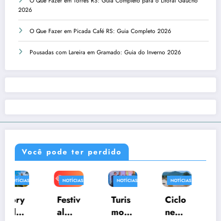
O Que Fazer em Torres RS: Guia Completo para o Litoral Gaúcho
2026
O Que Fazer em Picada Café RS: Guia Completo 2026
Pousadas com Lareira em Gramado: Guia do Inverno 2026
Você pode ter perdido
NOTÍCIAS
NOTÍCIAS
NOTÍCIAS
NOTÍCIAS
RIO
GRANDE
Festiv
Turis
Ciclo
Cida
DO SUL
al
mo
ne
des