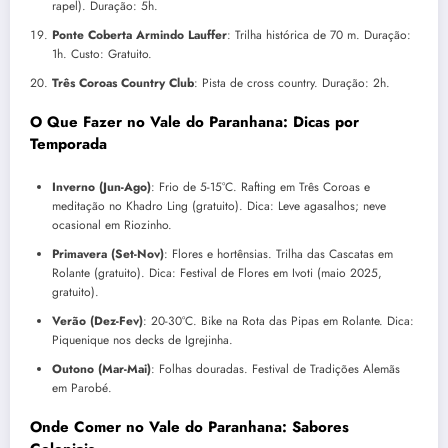
rapel). Duração: 5h.
Ponte Coberta Armindo Lauffer
: Trilha histórica de 70 m. Duração:
1h. Custo: Gratuito.
Três Coroas Country Club
: Pista de cross country. Duração: 2h.
O Que Fazer no Vale do Paranhana: Dicas por
Temporada
Inverno (Jun-Ago)
: Frio de 5-15°C. Rafting em Três Coroas e
meditação no Khadro Ling (gratuito). Dica: Leve agasalhos; neve
ocasional em Riozinho.
Primavera (Set-Nov)
: Flores e hortênsias. Trilha das Cascatas em
Rolante (gratuito). Dica: Festival de Flores em Ivoti (maio 2025,
gratuito).
Verão (Dez-Fev)
: 20-30°C. Bike na Rota das Pipas em Rolante. Dica:
Piquenique nos decks de Igrejinha.
Outono (Mar-Mai)
: Folhas douradas. Festival de Tradições Alemãs
em Parobé.
Onde Comer no Vale do Paranhana: Sabores