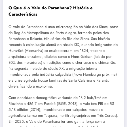
O Que é o Vale do Paranhana? História e
Características
O Vale do Paranhana é uma microrregião no Vale dos Sinos, parte
da Região Metropolitana de Porto Alegre, formada pelos rios
Paranhana e Rolante, tributários do Rio dos Sinos. Sua história
remonta à colonização alemã do século XIX, quando imigrantes do
Hunsrück (Alemanha) se estabeleceram em 1824, trazendo
arquitetura enxaimel, dialetos como o Hunsrückisch (falado por
80% dos moradores) e tradições como o churrasco e o chimarrão.
Na segunda metade do século XX, a migração interna
impulsionada pela indústria calçadista (Novo Hamburgo próxima)
e a crise agrícola trouxe famílias de Santa Catarina e Paraná,
diversificando a economia.
Com densidade demográfica variando de 18,2 hab/km² em
Riozinho a 486,7 em Parobé (IBGE, 2013), o Vale tem PIB de R$
5,18 bilhões (2014), impulsionado por calçados, móveis e
agricultura (arroz em Taquara, hortifrutigranjeiros em Três Coroas).
Em 2025, o Vale do Paranhana turismo ganha força com a