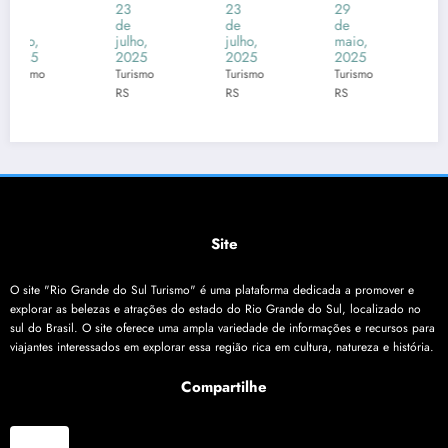
Gaúc
no
Rio
Mais
23
23
29
29
de
de
de
de
hos
Rio
Gran
Frias
julho,
julho,
maio,
maio,
202
Gran
de
do
2025
2025
2025
2025
Turismo
Turismo
Turismo
Turismo
5: 25
de
do
Brasil
RS
RS
RS
RS
Dias
do
Sul
:
de
Sul
202
Neve
Cultu
na
5:
e
ra em
Rota
Chuv
Inver
Múlti
da
a e
no
plas
Euro
Vent
202
Site
Cida
pa:
os
6 no
des
Acor
RS e
O site "Rio Grande do Sul Turismo" é uma plataforma dedicada a promover e
do
SC!
explorar as belezas e atrações do estado do Rio Grande do Sul, localizado no
sul do Brasil. O site oferece uma ampla variedade de informações e recursos para
com
viajantes interessados em explorar essa região rica em cultura, natureza e história.
TAP
Prom
Compartilhe
ove
Turis
X