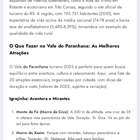
expansão de roteiros sustentáveis, como a Rota do Vinho em
Rolante e ecoturismo em Três Coroas, segundo o site oficial de
turismo do RS. A região, com 195.751 habitantes (2010), tem
expectativa de vida acima da média nacional (74-78 anos) e baixa
taxa de analfabetismo (3,48%-8,39%), tornando-a um exemplo de
qualidade de vida rural.
O Que Fazer no Vale do Paranhana: As Melhores
Atrações
O Vale
do Paranhana
turismo 2025 é perfeito para quem busca
equilíbrio entre aventura, cultura e relaxamento. Aqui, uma lista de
20 atrações essenciais, organizadas por cidade, com dicas de
duração e custo (valores de 2025, sujeitos a variação):
Igrejinha: Aventura e Mirantes
Monte da Fé (Morro da Cruz)
: A 630 m de altitude, uma cruz de 35
m oferece vista panorâmica do Vale. Duração: 1h. Dica: Vá ao pôr do
sol para fotos épicas.
Morro do Xaxim
: Parque com mirantes, balanço panorâmico e
trilhas. Duração: 2h. Destaque: Bike park para famílias.