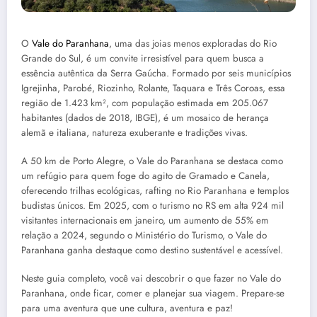
O
Vale do Paranhana
, uma das joias menos exploradas do Rio
Grande do Sul, é um convite irresistível para quem busca a
essência autêntica da Serra Gaúcha. Formado por seis municípios
Igrejinha, Parobé, Riozinho, Rolante, Taquara e Três Coroas, essa
região de 1.423 km², com população estimada em 205.067
habitantes (dados de 2018, IBGE), é um mosaico de herança
alemã e italiana, natureza exuberante e tradições vivas.
A 50 km de Porto Alegre, o Vale do Paranhana se destaca como
um refúgio para quem foge do agito de Gramado e Canela,
oferecendo trilhas ecológicas, rafting no Rio Paranhana e templos
budistas únicos. Em 2025, com o turismo no RS em alta 924 mil
visitantes internacionais em janeiro, um aumento de 55% em
relação a 2024, segundo o Ministério do Turismo, o Vale do
Paranhana ganha destaque como destino sustentável e acessível.
Neste guia completo, você vai descobrir o que fazer no Vale do
Paranhana, onde ficar, comer e planejar sua viagem. Prepare-se
para uma aventura que une cultura, aventura e paz!