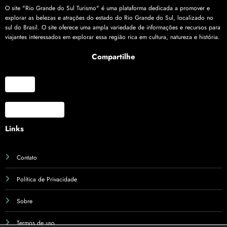
des
Acor
RS e
O site "Rio Grande do Sul Turismo" é uma plataforma dedicada a promover e
do
SC!
explorar as belezas e atrações do estado do Rio Grande do Sul, localizado no
sul do Brasil. O site oferece uma ampla variedade de informações e recursos para
com
viajantes interessados em explorar essa região rica em cultura, natureza e história.
TAP
Prom
Compartilhe
ove
Turis
X
mo
Gaúc
Facebook
ho
Links
Contato
Política de Privacidade
Sobre
Termos de uso