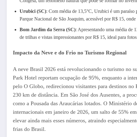
Congela, um fenômeno natural que pode se formar no inverno 
Urubici (SC)
: Com média de 13,5°C, Urubici é um paraíso p
Parque Nacional de São Joaquim, acessível por R$ 15, onde o 
Bom Jardim da Serra (SC)
: Apresentando uma média de 13
de trilhas e vistas impressionantes por R$ 15, ideal para foto
Impacto da Neve e do Frio no Turismo Regional
A neve Brasil 2026 está revolucionando o turismo no 
Park Hotel reportam ocupação de 95%, enquanto a inter
pelo O Globo, redirecionou visitantes para destinos n
230 km de distância. Em São José dos Ausentes, a pro
como a Pousada das Araucárias lotados. O Ministério d
internacionais em janeiro de 2026, um salto de 55% em
elevar ainda mais esses números, atraindo especialment
frias do Brasil.