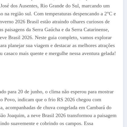
 José dos Ausentes, Rio Grande do Sul, marcando um
mo na região sul. Com temperaturas despencando a 2°C e
nverno 2026 Brasil estão atraindo olhares curiosos de
elas paisagens da Serra Gaúcha e da Serra Catarinense,
eve Brasil 2026. Neste guia completo, vamos explorar
 para planejar sua viagem e destacar as melhores atrações
u casaco mais quente e mergulhe nessa aventura gelada!
ado para 20 de junho, o clima não esperou para mostrar
 do Povo, indicam que o frio RS 2026 chegou com
ria, acompanhadas de chuva congelada em Cambará do
São Joaquim, a neve Brasil 2026 transformou a paisagem
aindo suavemente e cobrindo os campos. Essa