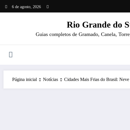
Pular
6 de agosto, 2026
para
o
Rio Grande do S
conteúdo
Guias completos de Gramado, Canela, Torres 
Página inicial
Notícias
Cidades Mais Frias do Brasil: Nev