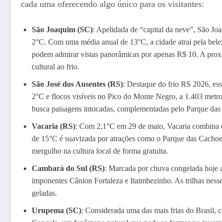
cada uma oferecendo algo único para os visitantes:
São Joaquim (SC)
: Apelidada de “capital da neve”, São Jo
2°C. Com uma média anual de 13°C, a cidade atrai pela belez
podem admirar vistas panorâmicas por apenas R$ 10. A prox
cultural ao frio.
São José dos Ausentes (RS)
: Destaque do frio RS 2026, es
2°C e flocos visíveis no Pico do Monte Negro, a 1.403 metr
busca paisagens intocadas, complementadas pelo Parque das 
Vacaria (RS)
: Com 2,1°C em 29 de maio, Vacaria combina o
de 15°C é suavizada por atrações como o Parque das Cachoei
mergulho na cultura local de forma gratuita.
Cambará do Sul (RS)
: Marcada por chuva congelada hoje 
imponentes Cânion Fortaleza e Itaimbezinho. As trilhas nes
geladas.
Urupema (SC)
: Considerada uma das mais frias do Brasil