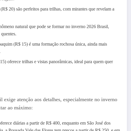
(R$ 20) são perfeitos para trilhas, com mirantes que revelam a
nômeno natural que pode se formar no inverno 2026 Brasil,
 quentes.
oaquim (R$ 15) é uma formação rochosa única, ainda mais
.
15) oferece trilhas e vistas panorâmicas, ideal para quem quer
il exige atenção aos detalhes, especialmente no inverno
itar ao máximo:
erece diárias a partir de R$ 400, enquanto em São José dos
, a Pousada Vale das Flores tem preços a partir de R$ 250, e em