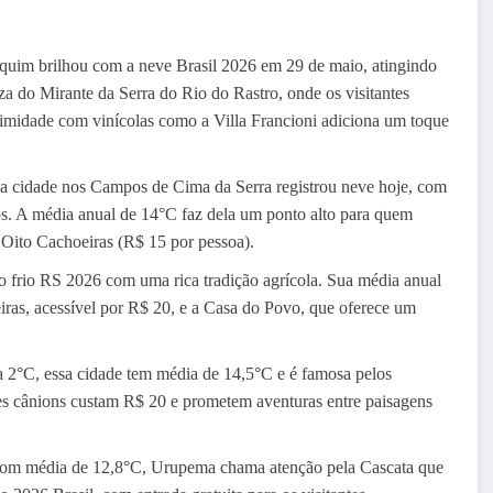
aquim brilhou com a neve Brasil 2026 em 29 de maio, atingindo
a do Mirante da Serra do Rio do Rastro, onde os visitantes
imidade com vinícolas como a Villa Francioni adiciona um toque
sa cidade nos Campos de Cima da Serra registrou neve hoje, com
os. A média anual de 14°C faz dela um ponto alto para quem
Oito Cachoeiras (R$ 15 por pessoa).
 frio RS 2026 com uma rica tradição agrícola. Sua média anual
ras, acessível por R$ 20, e a Casa do Povo, que oferece um
a 2°C, essa cidade tem média de 14,5°C e é famosa pelos
ses cânions custam R$ 20 e prometem aventuras entre paisagens
, com média de 12,8°C, Urupema chama atenção pela Cascata que