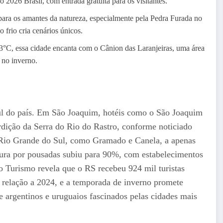
2026 Brasil, com entrada gratuita para os visitantes.
ara os amantes da natureza, especialmente pela Pedra Furada no
frio cria cenários únicos.
°C, essa cidade encanta com o Cânion das Laranjeiras, uma área
s no inverno.
sul do país. Em São Joaquim, hotéis como o São Joaquim
dição da Serra do Rio do Rastro, conforme noticiado
o Rio Grande do Sul, como Gramado e Canela, a apenas
cura por pousadas subiu para 90%, com estabelecimentos
o Turismo revela que o RS recebeu 924 mil turistas
 relação a 2024, e a temporada de inverno promete
e argentinos e uruguaios fascinados pelas cidades mais