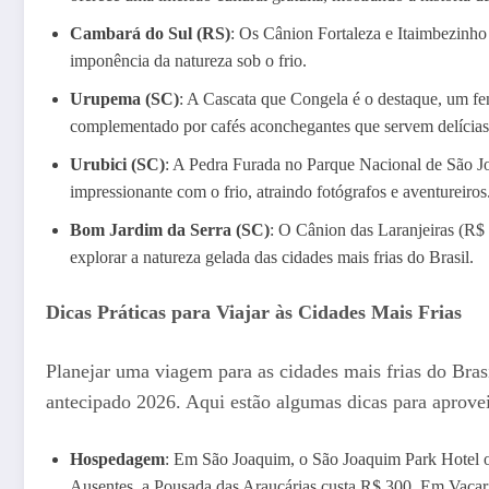
Cambará do Sul (RS)
: Os Cânion Fortaleza e Itaimbezinho 
imponência da natureza sob o frio.
Urupema (SC)
: A Cascata que Congela é o destaque, um fe
complementado por cafés aconchegantes que servem delícias
Urubici (SC)
: A Pedra Furada no Parque Nacional de São J
impressionante com o frio, atraindo fotógrafos e aventureiros
Bom Jardim da Serra (SC)
: O Cânion das Laranjeiras (R$ 
explorar a natureza gelada das cidades mais frias do Brasil.
Dicas Práticas para Viajar às Cidades Mais Frias
Planejar uma viagem para as cidades mais frias do Bras
antecipado 2026. Aqui estão algumas dicas para aprove
Hospedagem
: Em São Joaquim, o São Joaquim Park Hotel of
Ausentes, a Pousada das Araucárias custa R$ 300. Em Vacaria