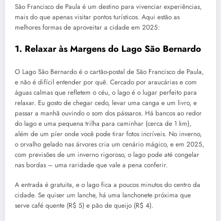
São Francisco de Paula é um destino para vivenciar experiências,
mais do que apenas visitar pontos turísticos. Aqui estão as
melhores formas de aproveitar a cidade em 2025:
1. Relaxar às Margens do Lago São Bernardo
O Lago São Bernardo é o cartão-postal de São Francisco de Paula,
e não é difícil entender por quê. Cercado por araucárias e com
águas calmas que refletem o céu, o lago é o lugar perfeito para
relaxar. Eu gosto de chegar cedo, levar uma canga e um livro, e
passar a manhã ouvindo o som dos pássaros. Há bancos ao redor
do lago e uma pequena trilha para caminhar (cerca de 1 km),
além de um píer onde você pode tirar fotos incríveis. No inverno,
o orvalho gelado nas árvores cria um cenário mágico, e em 2025,
com previsões de um inverno rigoroso, o lago pode até congelar
nas bordas – uma raridade que vale a pena conferir.
A entrada é gratuita, e o lago fica a poucos minutos do centro da
cidade. Se quiser um lanche, há uma lanchonete próxima que
serve café quente (R$ 5) e pão de queijo (R$ 4).