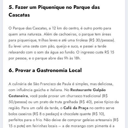
5. Fazer um Piquenique no Parque das
Cascatas
O Parque das Cascatas, a 12 km do centro, é outro ponto para
quem ama natureza. Além de cachoeiras, o parque tem áreas
para piquenique, trilhas leves e até uma tirolesa (R$ 30/pessoa).
Eu levei uma cesta com pão, queijo e suco, e passei a tarde
relaxando com o som da água ao fundo. O ingresso custa R$ 15
por pessoa, e o parque abre das 9h às 18h.
6. Provar a Gastronomia Local
A culinária de São Francisco de Paula é simples, mas deliciosa,
com influência gaúcha e italiana. No
Restaurante Galpão
Costaneira
, você pode provar um churrasco tradicional (R$
50/pessoa) ou um prato de truta grelhada (R$ 40), peixe típico da
região. Para um café da tarde, o
Café da Praça
no centro serve
bolos caseiros (R$ 8 o pedaço) e chocolate quente (R$ 10),
perfeitos para o frio. Não deixe de comprar geleias artesanais (R$
15 o pote) em feirinhas locais – a de morango com pimenta é a