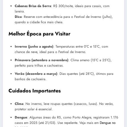
Cabanas Brisa da Serra
: R$ 300/noite, ideais para casais, com
lareira.
Dica
: Reserve com antecedência para o Festival de Inverno (julho),
quando a cidade fica mais cheia.
Melhor Época para Visitar
Inverno (junho a agosto)
: Temperaturas entre 0°C e 15°C, com
chance de neve, ideal para o Festival de Inverno.
Primavera (setembro a novembro)
: Clima ameno (15°C a 25°C),
perfeito para trilhas e cachoeiras.
Verão (dezembro a março)
: Dias quentes (até 28°C), ótimos para
banhos de cachoeira.
Cuidados Importantes
Clima
: No inverno, leve roupas quentes (casacos, luvas). No verão,
protetor solar é essencial.
Dengue
: Algumas áreas do RS, como Porto Alegre, registraram 1.176
casos em 2025 (até 21/03). Use repelente. Veja mais em
Dengue no