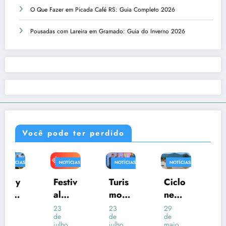
O Que Fazer em Picada Café RS: Guia Completo 2026
Pousadas com Lareira em Gramado: Guia do Inverno 2026
Você pode ter perdido
NOTÍCIAS
NOTÍCIAS
NOTÍCIAS
NOTÍCIAS
RIO
GRANDE
Festiv
Turis
Ciclo
Cida
DO SUL
al
mo
ne
des
Gaúc
no
Rio
Mais
23
23
29
29
de
de
de
de
hos
Rio
Gran
Frias
julho,
julho,
maio,
maio,