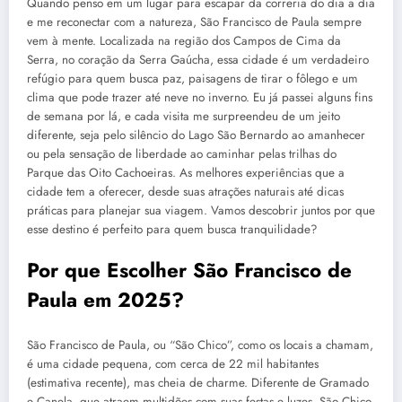
Quando penso em um lugar para escapar da correria do dia a dia
e me reconectar com a natureza, São Francisco de Paula sempre
vem à mente. Localizada na região dos Campos de Cima da
Serra, no coração da Serra Gaúcha, essa cidade é um verdadeiro
refúgio para quem busca paz, paisagens de tirar o fôlego e um
clima que pode trazer até neve no inverno. Eu já passei alguns fins
de semana por lá, e cada visita me surpreendeu de um jeito
diferente, seja pelo silêncio do Lago São Bernardo ao amanhecer
ou pela sensação de liberdade ao caminhar pelas trilhas do
Parque das Oito Cachoeiras. As melhores experiências que a
cidade tem a oferecer, desde suas atrações naturais até dicas
práticas para planejar sua viagem. Vamos descobrir juntos por que
esse destino é perfeito para quem busca tranquilidade?
Por que Escolher São Francisco de
Paula em 2025?
São Francisco de Paula, ou “São Chico”, como os locais a chamam,
é uma cidade pequena, com cerca de 22 mil habitantes
(estimativa recente), mas cheia de charme. Diferente de Gramado
e Canela, que atraem multidões com suas festas e luzes, São Chico