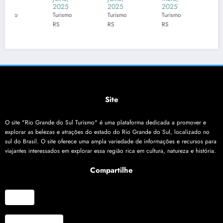
202
Gran
de
do
2025
2025
2025
2025
Turismo
Turismo
Turismo
Turismo
5: 25
de
do
Brasil
RS
RS
RS
RS
Dias
do
Sul
:
de
Sul
202
Neve
Cultu
na
5:
e
ra em
Rota
Chuv
Inver
Múlti
da
a e
no
plas
Euro
Vent
202
Site
Cida
pa:
os
6 no
des
Acor
RS e
O site "Rio Grande do Sul Turismo" é uma plataforma dedicada a promover e
do
SC!
explorar as belezas e atrações do estado do Rio Grande do Sul, localizado no
sul do Brasil. O site oferece uma ampla variedade de informações e recursos para
com
viajantes interessados em explorar essa região rica em cultura, natureza e história.
TAP
Prom
Compartilhe
ove
Turis
X
mo
Gaúc
Facebook